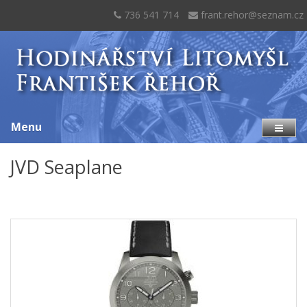
736 541 714
frant.rehor@seznam.cz
Menu
JVD Seaplane