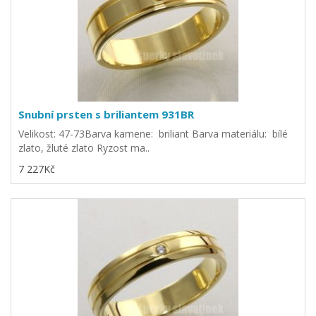
Snubní prsten s briliantem 931BR
Velikost: 47-73Barva kamene: briliant Barva materiálu: bílé
zlato, žluté zlato Ryzost ma..
7 227Kč