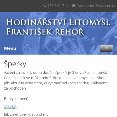
736 541 714
frant.rehor@seznam.cz
Menu
Šperky
Vážení zákazníci, doba dodání šperků je 3 dny až jeden měsíc.
Cena šperků se může mírně lišit od cen uvedených v e-Shopu
(dle aktuální ceny zlata, či vybrané velikosti šperku). Děkujeme
za pochopení.
Barvy kamenů:
Jak změřit velikost prstenu: