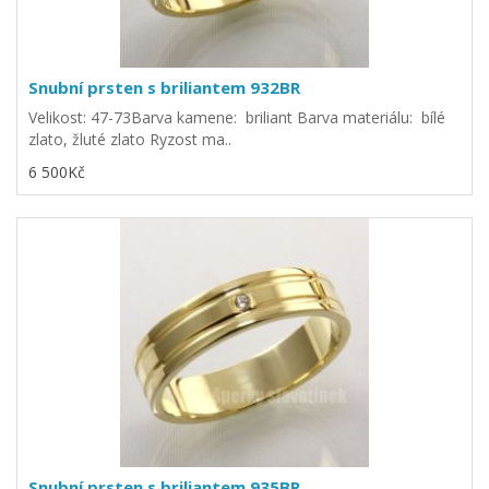
Snubní prsten s briliantem 932BR
Velikost: 47-73Barva kamene: briliant Barva materiálu: bílé
zlato, žluté zlato Ryzost ma..
6 500Kč
Snubní prsten s briliantem 935BR