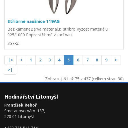
Stříbrné naušnice 119AG
Bez kameneBarva materiálu: stříbro Ryzost materiálu:
925/1000 Popis: stříbrné visací nau..
357Kč
|<
<
1
2
3
4
5
6
7
8
9
>
>|
Zobrazuji 61 až 75 z 437 (celkem stran 30)
Hodinářství Litomyšl
František Řehoř
Smetanovo nám. 137,
570 01 Litomyšl
+420 736 541 714