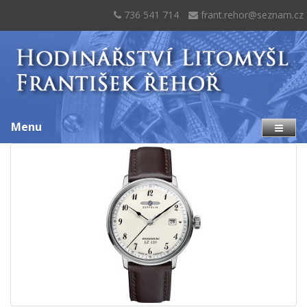
736 541 714
frant.rehor@seznam.cz
Menu