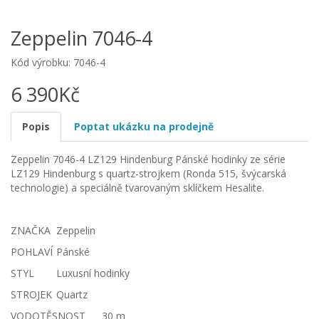
Zeppelin 7046-4
Kód výrobku: 7046-4
6 390Kč
Popis
Poptat ukázku na prodejně
Zeppelin 7046-4 LZ129 Hindenburg Pánské hodinky ze série
LZ129 Hindenburg s quartz-strojkem (Ronda 515, švýcarská
technologie) a speciálně tvarovaným sklíčkem Hesalite.
ZNAČKA
Zeppelin
POHLAVÍ
Pánské
STYL
Luxusní hodinky
STROJEK
Quartz
VODOTĚSNOST
30 m