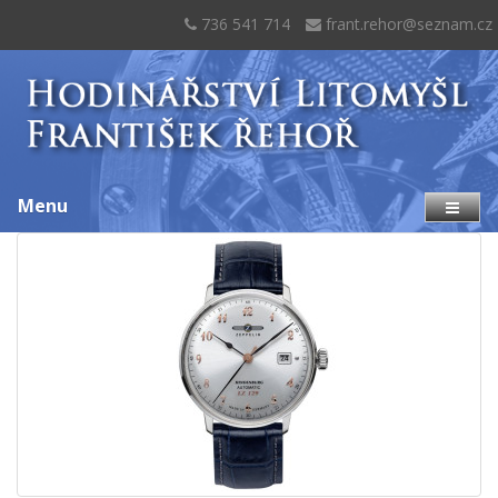
736 541 714
frant.rehor@seznam.cz
Menu