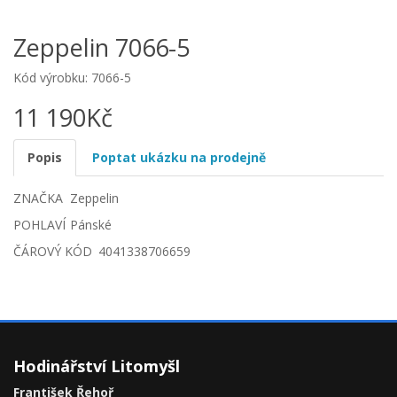
Zeppelin 7066-5
Kód výrobku: 7066-5
11 190Kč
Popis
Poptat ukázku na prodejně
ZNAČKA
Zeppelin
POHLAVÍ
Pánské
ČÁROVÝ KÓD
4041338706659
Hodinářství Litomyšl
František Řehoř