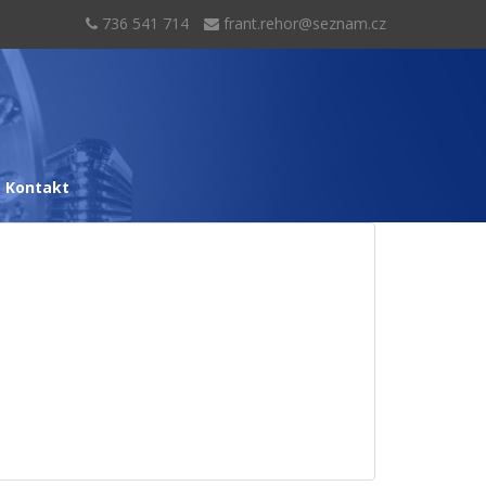
736 541 714
frant.rehor@seznam.cz
Kontakt