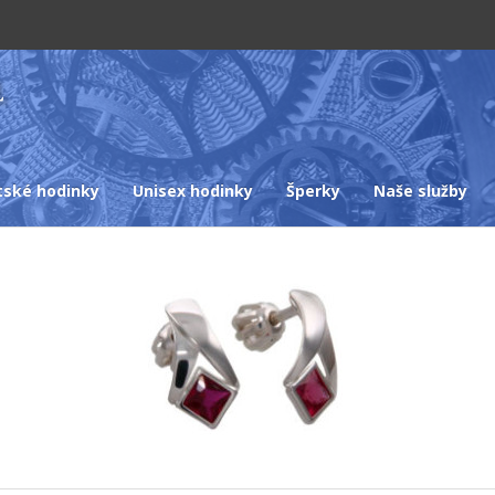
tské hodinky
Unisex hodinky
Šperky
Naše služby