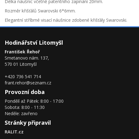
Délka náušnic včetně patentního zapínání 20mm.
Rozměr křišťálů Swarovski 6*6mm.
Elegantní stříbrné visací náušnice zdobené křišťály Swarovski.
Hodinářství Litomyšl
František Řehoř
Smetanovo nám. 137,
570 01 Litomyšl
+420 736 541 714
frant.rehor@seznam.cz
Provozní doba
Pondělí až Pátek: 8:00 - 17:00
Sobota: 8:00 - 11:30
Neděle: zavřeno
Stránky připravil
RALIT.cz