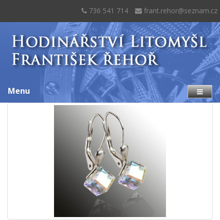
736 541 714
frant.rehor@seznam.cz
Menu