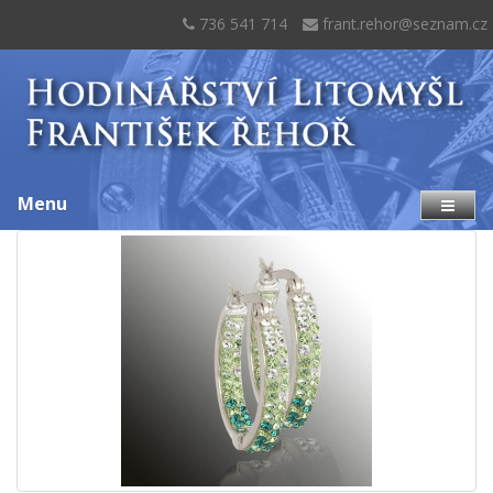
736 541 714
frant.rehor@seznam.cz
Menu