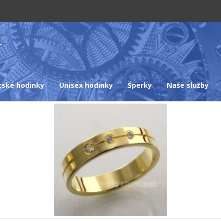
tské hodinky
Unisex hodinky
Šperky
Naše služby