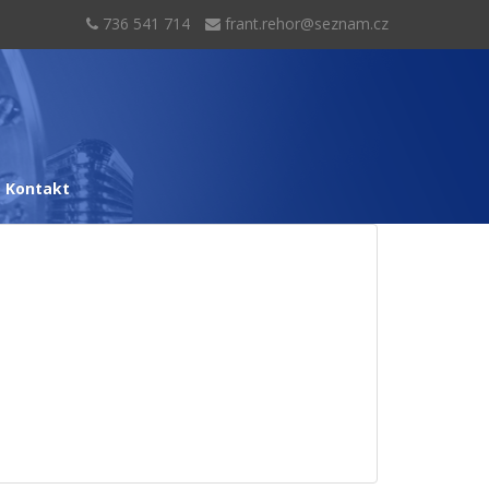
736 541 714
frant.rehor@seznam.cz
Kontakt