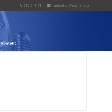
736 541 714
frant.rehor@seznam.cz
Kontakt