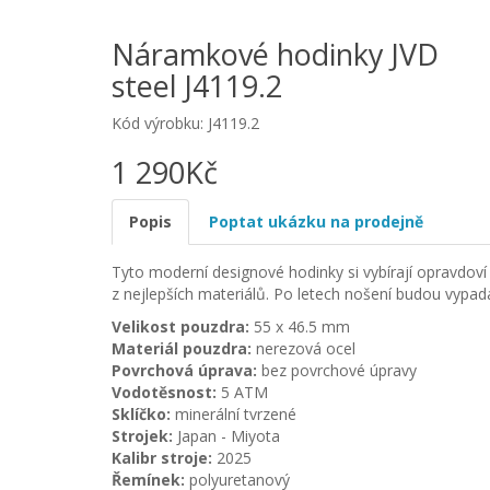
Náramkové hodinky JVD
steel J4119.2
Kód výrobku: J4119.2
1 290Kč
Popis
Poptat ukázku na prodejně
Tyto moderní designové hodinky si vybírají opravdoví 
z nejlepších materiálů. Po letech nošení budou vypada
Velikost pouzdra:
55 x 46.5 mm
Materiál pouzdra:
nerezová ocel
Povrchová úprava:
bez povrchové úpravy
Vodotěsnost:
5 ATM
Sklíčko:
minerální tvrzené
Strojek:
Japan - Miyota
Kalibr stroje:
2025
Řemínek:
polyuretanový