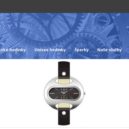
tské hodinky
Unisex hodinky
Šperky
Naše služby