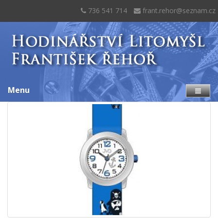
736 541 714
frant.rehor@seznam.cz
Menu