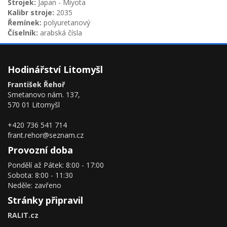
Strojek:
Japan - Miyota
Kalibr stroje:
2035
Řemínek:
polyuretanový
Číselník:
arabská čísla
Hodinářství Litomyšl
František Řehoř
Smetanovo nám. 137,
570 01 Litomyšl
+420 736 541 714
frant.rehor@seznam.cz
Provozní doba
Pondělí až Pátek: 8:00 - 17:00
Sobota: 8:00 - 11:30
Neděle: zavřeno
Stránky připravil
RALIT.cz